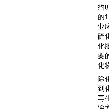
约
的
业
硫
化
要
化
除
到
再
输