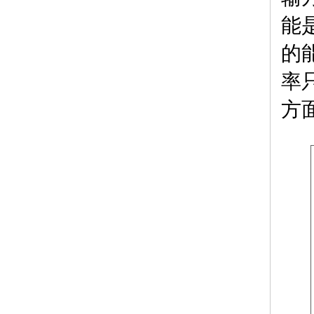
能
的
率
方