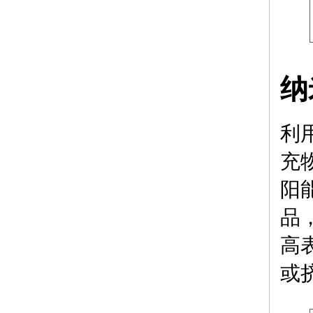
纳
利
充
阳
品
高
或