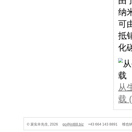
由
纳
可
抵
化
从
载
© 裴实丰先生, 2026
go@int88.biz
+43 664 143 8891 维也