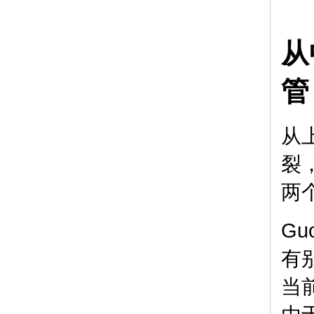
从
管
从
裂
两
G
有
当