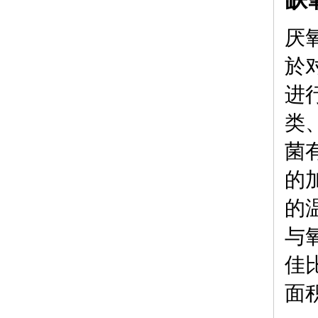
厌
於
进
类
菌
的
的
与
佳
面