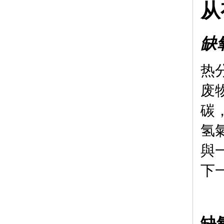
从
缺
热
废
碳
氢
與
下
缺