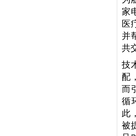
家
医
并
共
技
配
而
循
此
被