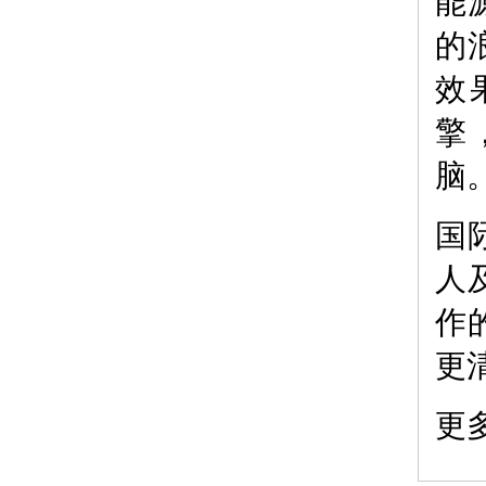
能
的
效
擎
脑
国
人
作
更
更