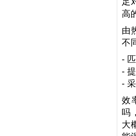
足
高
由
不
-
-
-
效
吗
大